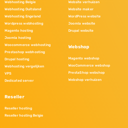
Webhosting Belgie
Website verhuizen
Webhosting Duitsland
Website maker
Webhosting Engeland
WordPress website
Wordpress webhosting
Joomla website
Magento hosting
Drupal website
Joomla hosting
Woocommerce webhosting
Webshop
Prestashop webhosting
Magento webshop
Drupal hosting
WooCommerce webshop
Webhosting vergelijken
PrestaShop webshop
VPS
Webshop verhuizen
Dedicated server
Reseller
Reseller hosting
Reseller hosting Belgie