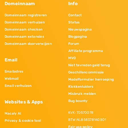
Domeinnaam
Info
Domeinnaam registreren
Contact
Domeinnaam verhuizen
Status
Domeinnaam checken
Nieuwspagina
Domeinnaam extensies
Blogpagina
Domeinnaam doorverwijzen
Forum
Affiliate programma
MVO
Email
Niet tevreden geld terug
Emailadres
Geschillencommissie
Webmail
Modelformulier herroeping
Email verhuizen
Klokkenluiders
Misbruik melden
Bug bounty
Websites & Apps
KVK: 70570078
Macaly AI
BTW:NL858378140B01
Privacy & cookie tool
Fair use policy