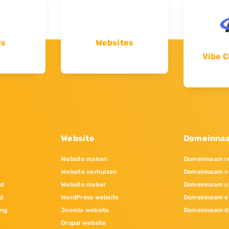
ls
Websites
Vibe C
Website
Domeinna
Website maken
Domeinnaam re
Website verhuizen
Domeinnaam v
nd
Website maker
Domeinnaam c
d
WordPress website
Domeinnaam e
ing
Joomla website
Domeinnaam d
Drupal website