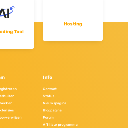
Hosting
oding Tool
am
Info
gistreren
Contact
erhuizen
Status
hecken
Nieuwspagina
xtensies
Blogpagina
oorverwijzen
Forum
Affiliate programma