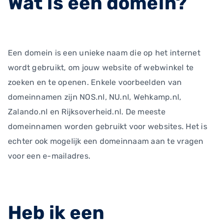
Wat is een domein?
Een domein is een unieke naam die op het internet
wordt gebruikt, om jouw website of webwinkel te
zoeken en te openen. Enkele voorbeelden van
domeinnamen zijn NOS.nl, NU.nl, Wehkamp.nl,
Zalando.nl en Rijksoverheid.nl. De meeste
domeinnamen worden gebruikt voor websites. Het is
echter ook mogelijk een domeinnaam aan te vragen
voor een e-mailadres.
Heb ik een