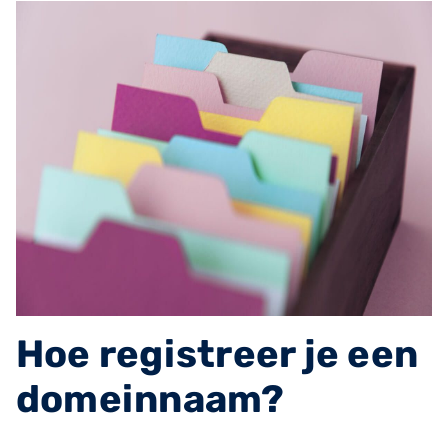
Hoe registreer je een
domeinnaam?