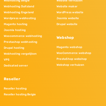
Webhosting Belgie
Website verhuizen
Webhosting Duitsland
Website maker
Webhosting Engeland
WordPress website
Wordpress webhosting
Joomla website
Magento hosting
Drupal website
Joomla hosting
Woocommerce webhosting
Webshop
Prestashop webhosting
Magento webshop
Drupal hosting
WooCommerce webshop
Webhosting vergelijken
PrestaShop webshop
VPS
Webshop verhuizen
Dedicated server
Reseller
Reseller hosting
Reseller hosting Belgie