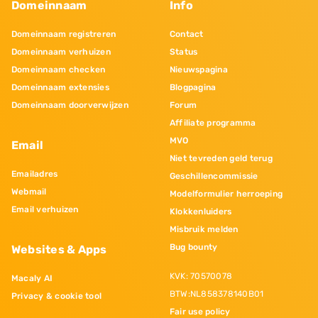
Domeinnaam
Info
Domeinnaam registreren
Contact
Domeinnaam verhuizen
Status
Domeinnaam checken
Nieuwspagina
Domeinnaam extensies
Blogpagina
Domeinnaam doorverwijzen
Forum
Affiliate programma
MVO
Email
Niet tevreden geld terug
Emailadres
Geschillencommissie
Webmail
Modelformulier herroeping
Email verhuizen
Klokkenluiders
Misbruik melden
Bug bounty
Websites & Apps
KVK: 70570078
Macaly AI
BTW:NL858378140B01
Privacy & cookie tool
Fair use policy