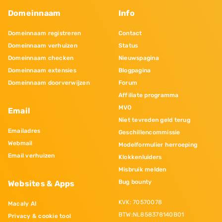
Domeinnaam
Info
Domeinnaam registreren
Contact
Domeinnaam verhuizen
Status
Domeinnaam checken
Nieuwspagina
Domeinnaam extensies
Blogpagina
Domeinnaam doorverwijzen
Forum
Affiliate programma
MVO
Email
Niet tevreden geld terug
Emailadres
Geschillencommissie
Webmail
Modelformulier herroeping
Email verhuizen
Klokkenluiders
Misbruik melden
Bug bounty
Websites & Apps
KVK: 70570078
Macaly AI
BTW:NL858378140B01
Privacy & cookie tool