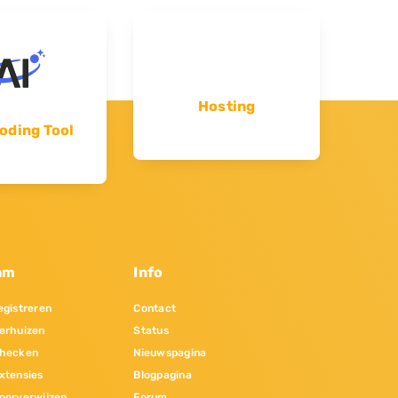
Hosting
oding Tool
am
Info
gistreren
Contact
erhuizen
Status
hecken
Nieuwspagina
xtensies
Blogpagina
oorverwijzen
Forum