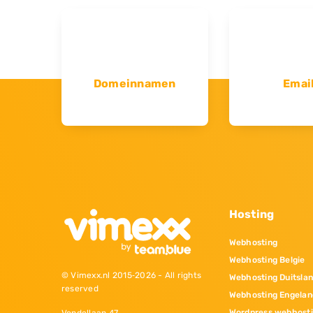
Domeinnamen
Emai
Hosting
Webhosting
Webhosting Belgie
© Vimexx.nl 2015‐2026 - All rights
Webhosting Duitsla
reserved
Webhosting Engelan
Wordpress webhost