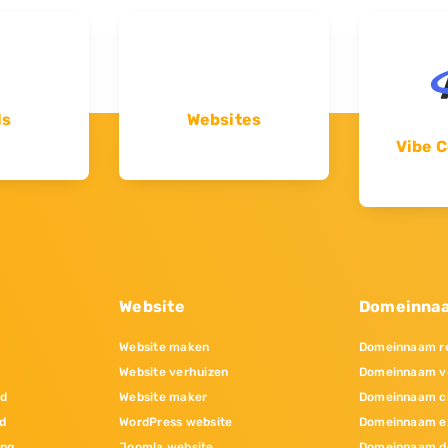
ls
Websites
Vibe C
Website
Domeinna
Website maken
Domeinnaam re
Website verhuizen
Domeinnaam v
nd
Website maker
Domeinnaam c
d
WordPress website
Domeinnaam e
ing
Joomla website
Domeinnaam d