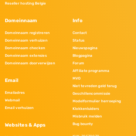
Reseller hosting Belgie
Domeinnaam
Info
Domeinnaam registreren
Contact
Domeinnaam verhuizen
Status
Domeinnaam checken
Nieuwspagina
Domeinnaam extensies
Blogpagina
Domeinnaam doorverwijzen
Forum
Affiliate programma
MVO
Email
Niet tevreden geld terug
Emailadres
Geschillencommissie
Webmail
Modelformulier herroeping
Email verhuizen
Klokkenluiders
Misbruik melden
Bug bounty
Websites & Apps