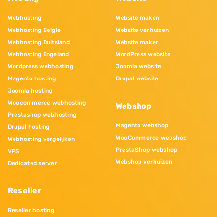
Webhosting
Website maken
Webhosting Belgie
Website verhuizen
Webhosting Duitsland
Website maker
Webhosting Engeland
WordPress website
Wordpress webhosting
Joomla website
Magento hosting
Drupal website
Joomla hosting
Woocommerce webhosting
Webshop
Prestashop webhosting
Magento webshop
Drupal hosting
WooCommerce webshop
Webhosting vergelijken
PrestaShop webshop
VPS
Webshop verhuizen
Dedicated server
Reseller
Reseller hosting