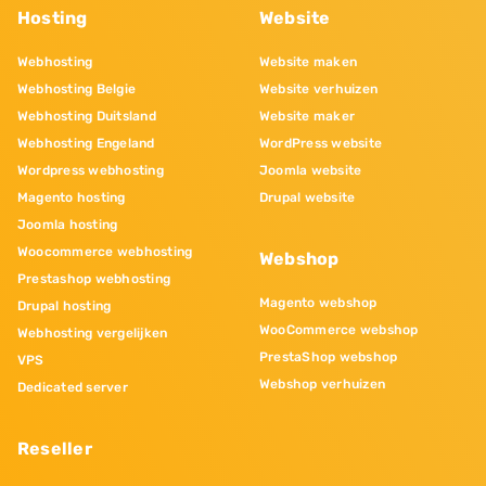
Hosting
Website
Webhosting
Website maken
Webhosting Belgie
Website verhuizen
Webhosting Duitsland
Website maker
Webhosting Engeland
WordPress website
Wordpress webhosting
Joomla website
Magento hosting
Drupal website
Joomla hosting
Woocommerce webhosting
Webshop
Prestashop webhosting
Magento webshop
Drupal hosting
WooCommerce webshop
Webhosting vergelijken
PrestaShop webshop
VPS
Webshop verhuizen
Dedicated server
Reseller