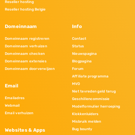
Reseller hosting
Reseller hosting Belgie
Domeinnaam
Info
Domeinnaam registreren
Contact
Domeinnaam verhuizen
Status
Domeinnaam checken
Nieuwspagina
Domeinnaam extensies
Blogpagina
Domeinnaam doorverwijzen
Forum
Affiliate programma
MVO
Email
Niet tevreden geld terug
Emailadres
Geschillencommissie
Webmail
Modelformulier herroeping
Email verhuizen
Klokkenluiders
Misbruik melden
Bug bounty
Websites & Apps