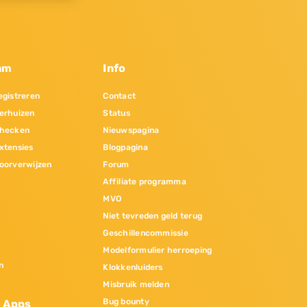
am
Info
gistreren
Contact
erhuizen
Status
hecken
Nieuwspagina
xtensies
Blogpagina
oorverwijzen
Forum
Affiliate programma
MVO
Niet tevreden geld terug
Geschillencommissie
Modelformulier herroeping
n
Klokkenluiders
Misbruik melden
Bug bounty
& Apps