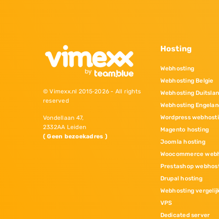
Hosting
Webhosting
Webhosting Belgie
© Vimexx.nl 2015‐2026 - All rights
Webhosting Duitsla
reserved
Webhosting Engelan
Wordpress webhost
Vondellaan 47,
2332AA Leiden
Magento hosting
( Geen bezoekadres )
Joomla hosting
Woocommerce webh
Prestashop webhos
Drupal hosting
Webhosting vergelij
VPS
Dedicated server