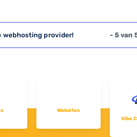
e webhosting provider!
- 5 van 
ls
Websites
Vibe C