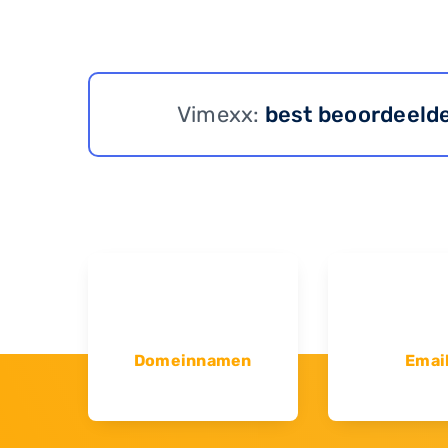
Vimexx:
best beoordeeld
Domeinnamen
Emai