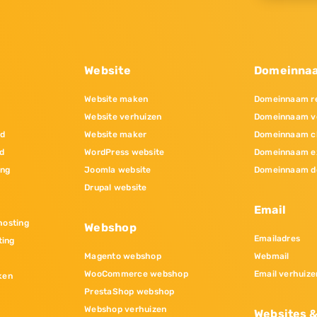
Website
Domeinna
Website maken
Domeinnaam re
Website verhuizen
Domeinnaam v
nd
Website maker
Domeinnaam c
d
WordPress website
Domeinnaam e
ing
Joomla website
Domeinnaam d
Drupal website
Email
osting
Webshop
Emailadres
ting
Magento webshop
Webmail
WooCommerce webshop
Email verhuize
ken
PrestaShop webshop
Webshop verhuizen
Websites 