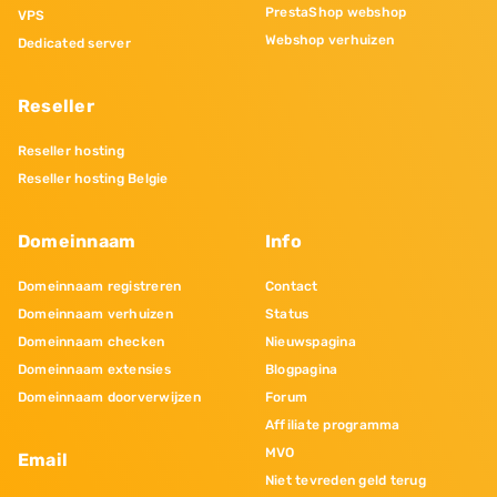
PrestaShop webshop
VPS
Webshop verhuizen
Dedicated server
Reseller
Reseller hosting
Reseller hosting Belgie
Domeinnaam
Info
Domeinnaam registreren
Contact
Domeinnaam verhuizen
Status
Domeinnaam checken
Nieuwspagina
Domeinnaam extensies
Blogpagina
Domeinnaam doorverwijzen
Forum
Affiliate programma
MVO
Email
Niet tevreden geld terug