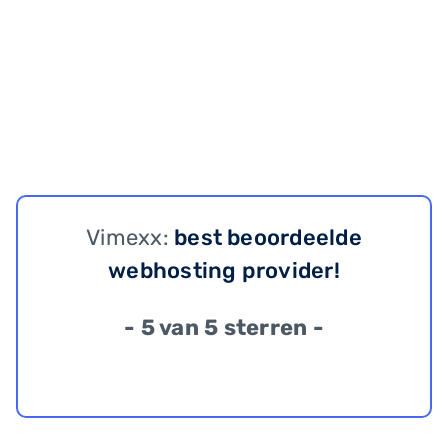
Vimexx:
best beoordeelde
webhosting provider!
- 5 van 5 sterren -