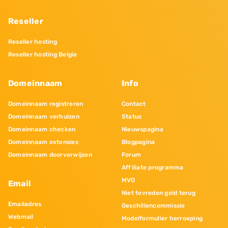
Reseller
Reseller hosting
Reseller hosting Belgie
Domeinnaam
Info
Domeinnaam registreren
Contact
Domeinnaam verhuizen
Status
Domeinnaam checken
Nieuwspagina
Domeinnaam extensies
Blogpagina
Domeinnaam doorverwijzen
Forum
Affiliate programma
MVO
Email
Niet tevreden geld terug
Emailadres
Geschillencommissie
Webmail
Modelformulier herroeping