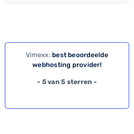
Vimexx:
best beoordeelde
webhosting provider!
- 5 van 5 sterren -