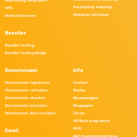
Webhosting vergelijken
PrestaShop webshop
VPS
Webshop verhuizen
Dedicated server
Reseller
Reseller hosting
Reseller hosting Belgie
Domeinnaam
Info
Domeinnaam registreren
Contact
Domeinnaam verhuizen
Status
Domeinnaam checken
Nieuwspagina
Domeinnaam extensies
Blogpagina
Domeinnaam doorverwijzen
Forum
Affiliate programma
MVO
Email
Niet tevreden geld terug