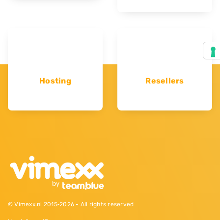
Hosting
Resellers
© Vimexx.nl 2015‐2026 - All rights reserved