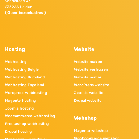
Vondellaan 47,
2332AA Leiden
( Geen bezoekadres )
Hosting
Website
Webhosting
Website maken
Webhosting Belgie
Website verhuizen
Webhosting Duitsland
Website maker
Webhosting Engeland
WordPress website
Wordpress webhosting
Joomla website
Magento hosting
Drupal website
Joomla hosting
Woocommerce webhosting
Webshop
Prestashop webhosting
Magento webshop
Drupal hosting
WooCommerce webshop