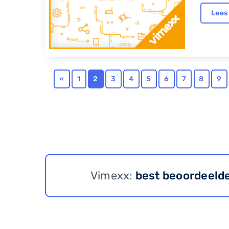
Lees
«
1
2
3
4
5
6
7
8
9
Vimexx:
best beoordeeld