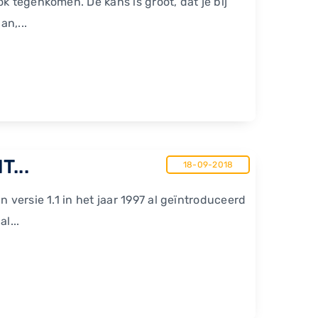
k tegenkomen. De kans is groot, dat je bij
an,...
T...
18-09-2018
 versie 1.1 in het jaar 1997 al geïntroduceerd
l...