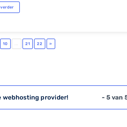
 verder
10
...
21
22
»
e webhosting provider!
- 5 van 