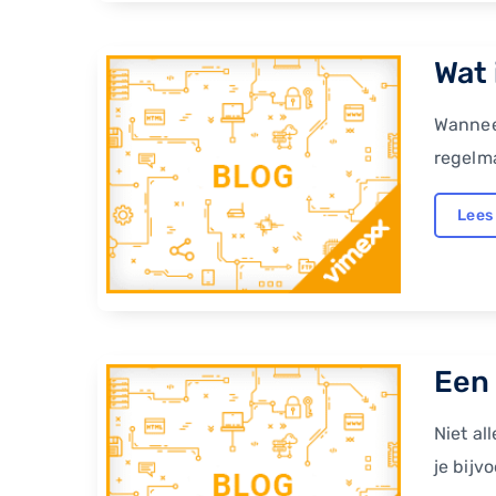
Wat 
Wanneer
regelma
Lees
Een 
Niet al
je bijv