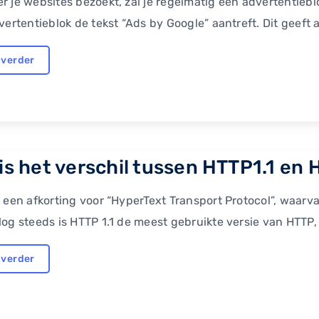
 je websites bezoekt, zal je regelmatig een advertentieblo
vertentieblok de tekst “Ads by Google” aantreft. Dit geeft a
 verder
is het verschil tussen HTTP1.1 en H
 een afkorting voor “HyperText Transport Protocol”, waarvan
og steeds is HTTP 1.1 de meest gebruikte versie van HTTP, a
 verder