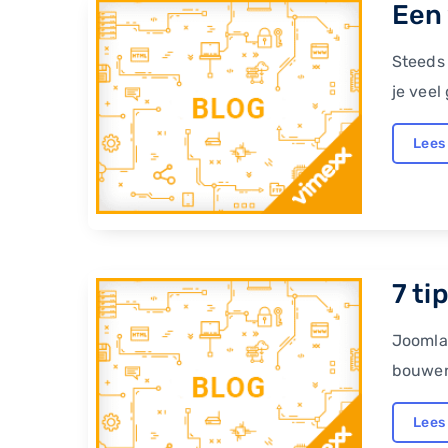
Een 
Steeds 
je veel
Lees
7 ti
Joomla 
bouwen.
Lees