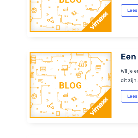
Lees
Een
Wil je 
dit zij
Lees