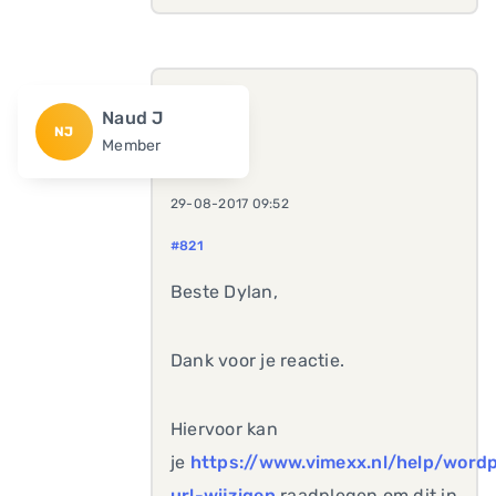
Naud J
NJ
Member
29-08-2017 09:52
#821
Beste Dylan,
Dank voor je reactie.
Hiervoor kan
je
https://www.vimexx.nl/help/word
url-wijzigen
raadplegen om dit in