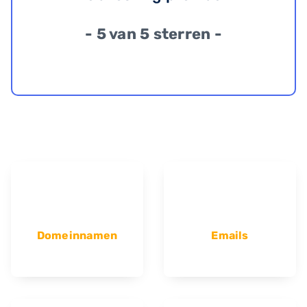
- 5 van 5 sterren -
Domeinnamen
Emails