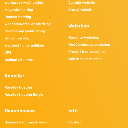
Wordpress webhosting
Joomla website
Magento hosting
Drupal website
Joomla hosting
Woocommerce webhosting
Webshop
Prestashop webhosting
Magento webshop
Drupal hosting
WooCommerce webshop
Webhosting vergelijken
PrestaShop webshop
VPS
Webshop verhuizen
Dedicated server
Reseller
Reseller hosting
Reseller hosting Belgie
Domeinnaam
Info
Domeinnaam registreren
Contact