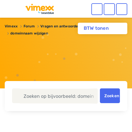
Vimexx
Forum
Vragen en antwoorden
Domeinnaam
BTW tonen
domeinnaam wijzigen
Zoeken