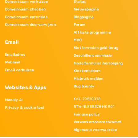
Domeinnaam verhuizen
Status
Domeinnaam checken
Nieuwspagina
Domeinnaam extensies
Blogpagina
Domeinnaam doorverwijzen
Forum
Affiliate programma
MVO
Email
Niet tevreden geld terug
Emailadres
Geschillencommissie
Webmail
Modelformulier herroeping
Email verhuizen
Klokkenluiders
Misbruik melden
Bug bounty
Websites & Apps
KVK: 70570078
Macaly AI
BTW:NL858378140B01
Privacy & cookie tool
Fair use policy
Verwerkersovereenkomst
Algemene voorwaarden