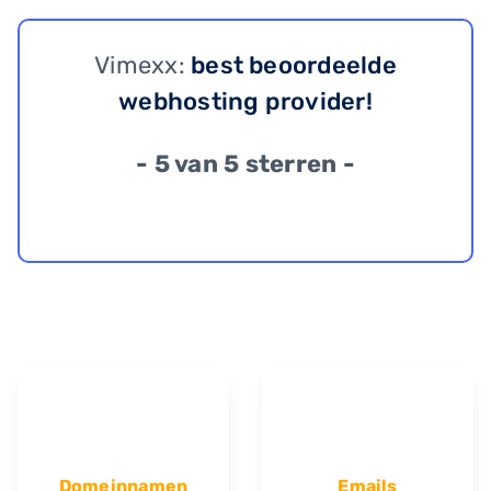
Vimexx:
best beoordeelde
webhosting provider!
- 5 van 5 sterren -
Domeinnamen
Emails