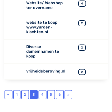
Website/ Webshop
4
ter overname
website te koop
2
www.yarden-
klachten.nl
Diverse
2
domeinnamen te
koop
vrijheidsberoving.nl
2
«
1
2
3
4
5
6
»