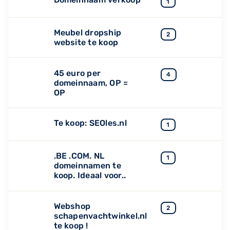
1
Meubel dropship
2
website te koop
45 euro per
4
domeinnaam, OP =
OP
Te koop: SEOles.nl
1
.BE .COM. NL
1
domeinnamen te
koop. Ideaal voor..
Webshop
2
schapenvachtwinkel.nl
te koop !