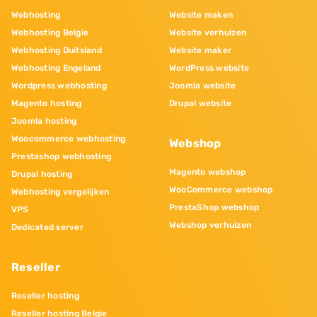
Webhosting
Website maken
Webhosting Belgie
Website verhuizen
Webhosting Duitsland
Website maker
Webhosting Engeland
WordPress website
Wordpress webhosting
Joomla website
Magento hosting
Drupal website
Joomla hosting
Woocommerce webhosting
Webshop
Prestashop webhosting
Magento webshop
Drupal hosting
WooCommerce webshop
Webhosting vergelijken
PrestaShop webshop
VPS
Webshop verhuizen
Dedicated server
Reseller
Reseller hosting
Reseller hosting Belgie