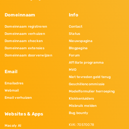
Domeinnaam
Info
Domeinnaam registreren
Contact
Domeinnaam verhuizen
Status
Domeinnaam checken
Nieuwspagina
Domeinnaam extensies
Blogpagina
Domeinnaam doorverwijzen
Forum
Affiliate programma
MVO
Email
Niet tevreden geld terug
Emailadres
Geschillencommissie
Webmail
Modelformulier herroeping
Email verhuizen
Klokkenluiders
Misbruik melden
Bug bounty
Websites & Apps
KVK: 70570078
Macaly AI