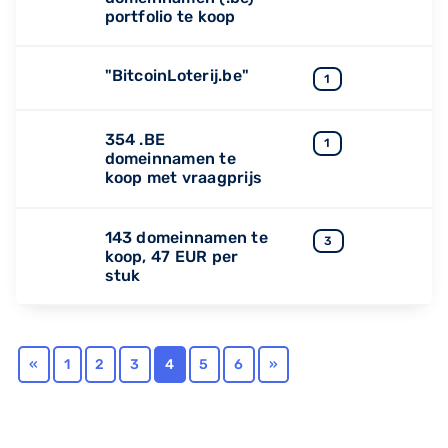
portfolio te koop
"BitcoinLoterij.be"
1
354 .BE
1
domeinnamen te
koop met vraagprijs
143 domeinnamen te
3
koop, 47 EUR per
stuk
«
1
2
3
4
5
6
»