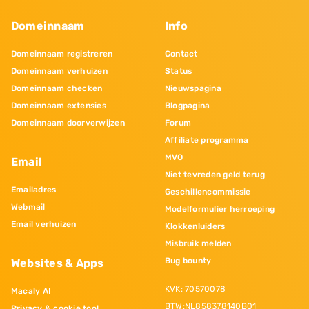
Domeinnaam
Info
Domeinnaam registreren
Contact
Domeinnaam verhuizen
Status
Domeinnaam checken
Nieuwspagina
Domeinnaam extensies
Blogpagina
Domeinnaam doorverwijzen
Forum
Affiliate programma
MVO
Email
Niet tevreden geld terug
Emailadres
Geschillencommissie
Webmail
Modelformulier herroeping
Email verhuizen
Klokkenluiders
Misbruik melden
Bug bounty
Websites & Apps
KVK: 70570078
Macaly AI
BTW:NL858378140B01
Privacy & cookie tool