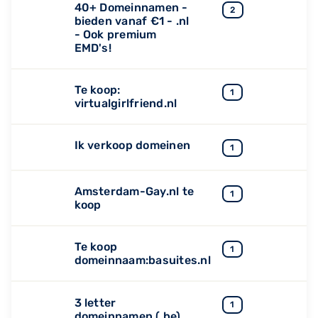
40+ Domeinnamen -
2
bieden vanaf €1 - .nl
- Ook premium
EMD's!
Te koop:
1
virtualgirlfriend.nl
Ik verkoop domeinen
1
Amsterdam-Gay.nl te
1
koop
Te koop
1
domeinnaam:basuites.nl
3 letter
1
domeinnamen (.be)