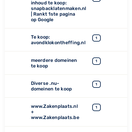
inhoud te koop:
snapbacklatenmaken.nl
| Rankt 1ste pagina
op Google
Te koop:
1
avondklokontheffing.nl
meerdere domeinen
1
te koop
Diverse .nu-
1
domeinen te koop
www.Zakenplaats.nl
1
+
www.Zakenplaats.be