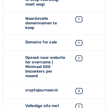
moet weg!
Waardevolle
1
domeinnamen te
koop
Domains for sale
1
Opzoek naar website
1
ter overname |
Minimaal 500
bezoekers per
maand
cryptojournaal.nl
2
Volledige site met
1