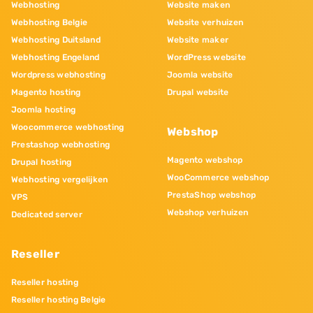
Webhosting
Website maken
Webhosting Belgie
Website verhuizen
Webhosting Duitsland
Website maker
Webhosting Engeland
WordPress website
Wordpress webhosting
Joomla website
Magento hosting
Drupal website
Joomla hosting
Woocommerce webhosting
Webshop
Prestashop webhosting
Magento webshop
Drupal hosting
WooCommerce webshop
Webhosting vergelijken
PrestaShop webshop
VPS
Webshop verhuizen
Dedicated server
Reseller
Reseller hosting
Reseller hosting Belgie