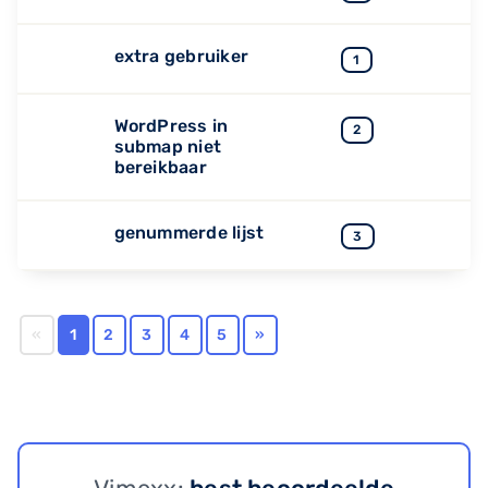
extra gebruiker
1
WordPress in
2
submap niet
bereikbaar
genummerde lijst
3
«
1
2
3
4
5
»