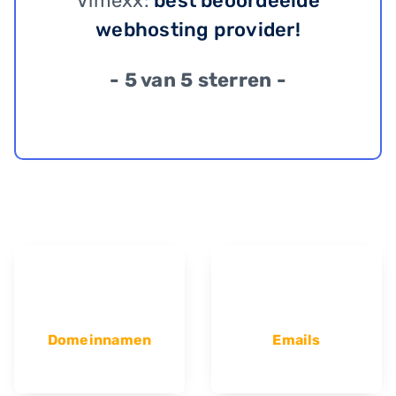
Vimexx:
best beoordeelde
webhosting provider!
- 5 van 5 sterren -
Domeinnamen
Emails