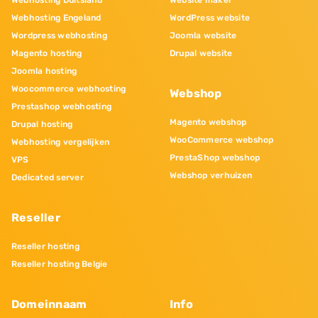
Webhosting Duitsland
Website maker
Webhosting Engeland
WordPress website
Wordpress webhosting
Joomla website
Magento hosting
Drupal website
Joomla hosting
Woocommerce webhosting
Webshop
Prestashop webhosting
Magento webshop
Drupal hosting
WooCommerce webshop
Webhosting vergelijken
PrestaShop webshop
VPS
Webshop verhuizen
Dedicated server
Reseller
Reseller hosting
Reseller hosting Belgie
Domeinnaam
Info