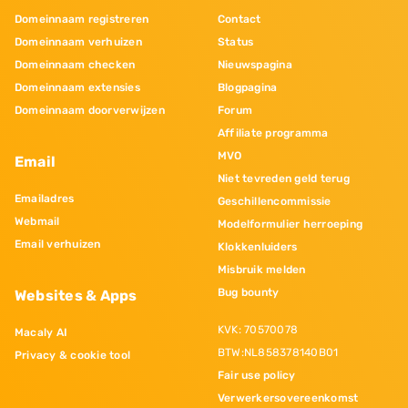
Domeinnaam registreren
Contact
Domeinnaam verhuizen
Status
Domeinnaam checken
Nieuwspagina
Domeinnaam extensies
Blogpagina
Domeinnaam doorverwijzen
Forum
Affiliate programma
MVO
Email
Niet tevreden geld terug
Emailadres
Geschillencommissie
Webmail
Modelformulier herroeping
Email verhuizen
Klokkenluiders
Misbruik melden
Bug bounty
Websites & Apps
KVK: 70570078
Macaly AI
BTW:NL858378140B01
Privacy & cookie tool
Fair use policy
Verwerkersovereenkomst