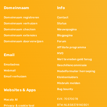
Domeinnaam
Info
Domeinnaam registreren
Contact
Domeinnaam verhuizen
Status
Domeinnaam checken
Nieuwspagina
Domeinnaam extensies
Blogpagina
Domeinnaam doorverwijzen
Forum
Affiliate programma
MVO
Email
Niet tevreden geld terug
Emailadres
Geschillencommissie
Webmail
Modelformulier herroeping
Email verhuizen
Klokkenluiders
Misbruik melden
Bug bounty
Websites & Apps
KVK: 70570078
Macaly AI
BTW:NL858378140B01
Privacy & cookie tool