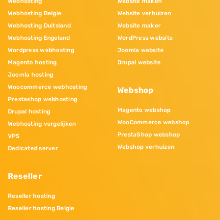
Webhosting
Website maken
Webhosting Belgie
Website verhuizen
Webhosting Duitsland
Website maker
Webhosting Engeland
WordPress website
Wordpress webhosting
Joomla website
Magento hosting
Drupal website
Joomla hosting
Woocommerce webhosting
Webshop
Prestashop webhosting
Magento webshop
Drupal hosting
WooCommerce webshop
Webhosting vergelijken
PrestaShop webshop
VPS
Webshop verhuizen
Dedicated server
Reseller
Reseller hosting
Reseller hosting Belgie