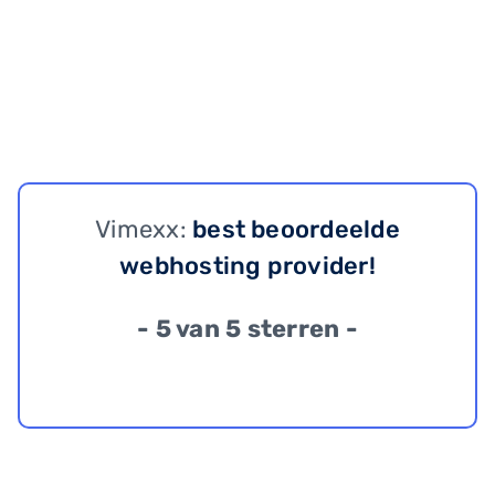
Vimexx:
best beoordeelde
webhosting provider!
- 5 van 5 sterren -