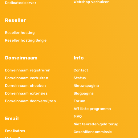
Webshop verhuizen
Dedicated server
Reseller
Reseller hosting
Reseller hosting Belgie
Domeinnaam
Info
Domeinnaam registreren
Contact
Domeinnaam verhuizen
Status
Domeinnaam checken
Nieuwspagina
Domeinnaam extensies
Blogpagina
Domeinnaam doorverwijzen
Forum
Affiliate programma
MVO
Email
Niet tevreden geld terug
Emailadres
Geschillencommissie