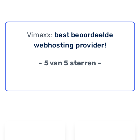
Vimexx:
best beoordeelde
webhosting provider!
- 5 van 5 sterren -