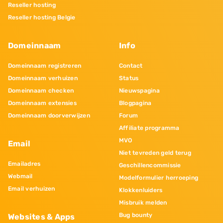
Reseller hosting
Reseller hosting Belgie
Domeinnaam
Info
Domeinnaam registreren
Contact
Domeinnaam verhuizen
Status
Domeinnaam checken
Nieuwspagina
Domeinnaam extensies
Blogpagina
Domeinnaam doorverwijzen
Forum
Affiliate programma
MVO
Email
Niet tevreden geld terug
Emailadres
Geschillencommissie
Webmail
Modelformulier herroeping
Email verhuizen
Klokkenluiders
Misbruik melden
Bug bounty
Websites & Apps