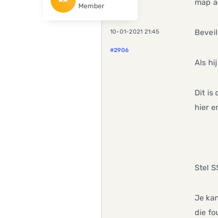
map ac
Member
Bevei
10-01-2021 21:45
#2906
Als hi
Dit is
hier e
Stel S
Je kan
die fo