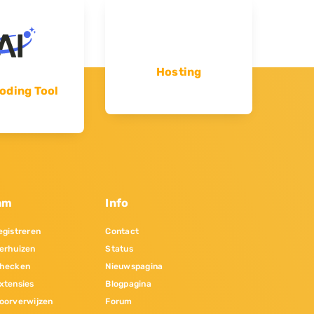
Hosting
oding Tool
am
Info
gistreren
Contact
erhuizen
Status
hecken
Nieuwspagina
xtensies
Blogpagina
oorverwijzen
Forum