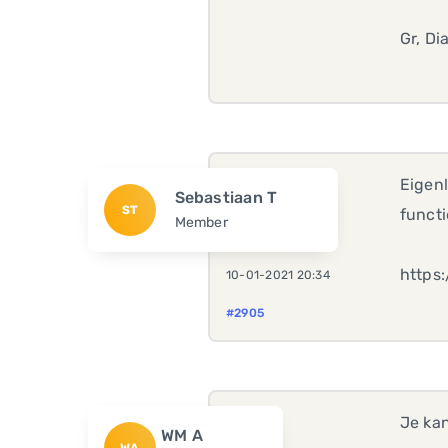
Gr, Di
Eigenl
Sebastiaan T
ST
functi
Member
https
10-01-2021 20:34
#2905
Je ka
WM A
WA