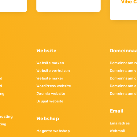
Vibe C
Website
Domeinna
Website maken
Domeinnaam re
Website verhuizen
Domeinnaam v
nd
Website maker
Domeinnaam c
d
WordPress website
Domeinnaam e
ing
Joomla website
Domeinnaam d
Drupal website
Email
osting
Webshop
Emailadres
ting
Magento webshop
Webmail