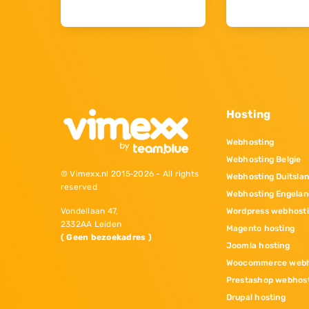
Hosting
Webhosting
Webhosting Belgie
© Vimexx.nl 2015‐2026 - All rights
Webhosting Duitsla
reserved
Webhosting Engelan
Wordpress webhost
Vondellaan 47,
2332AA Leiden
Magento hosting
( Geen bezoekadres )
Joomla hosting
Woocommerce webh
Prestashop webhos
Drupal hosting