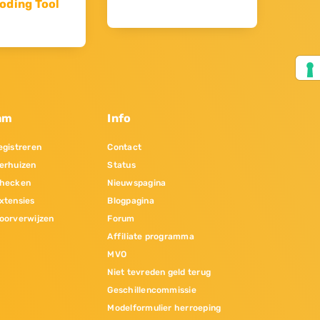
oding Tool
am
Info
gistreren
Contact
erhuizen
Status
hecken
Nieuwspagina
xtensies
Blogpagina
oorverwijzen
Forum
Affiliate programma
MVO
Niet tevreden geld terug
Geschillencommissie
Modelformulier herroeping