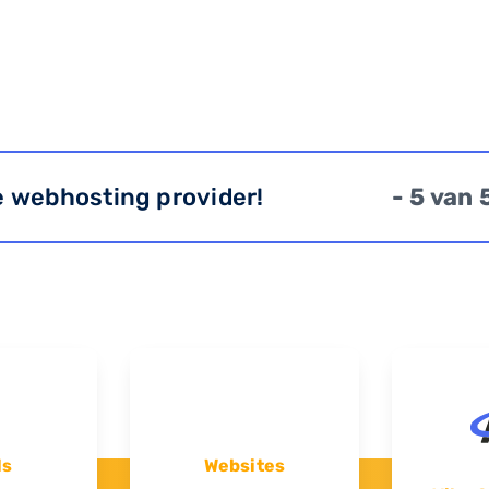
e webhosting provider!
- 5 van 
ls
Websites