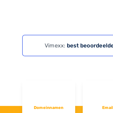
Vimexx:
best beoordeeld
Domeinnamen
Emai