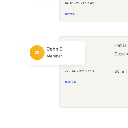
14-02-2021 23:41
#2955
Het is
John O
JO
Deze k
Member
Waar i
22-04-2021 13:10
#3074