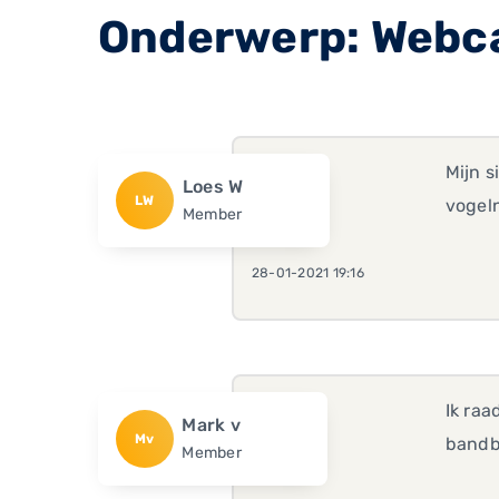
Onderwerp: Webca
Mijn s
Loes W
LW
vogel
Member
28-01-2021 19:16
Ik raa
Mark v
Mv
bandb
Member