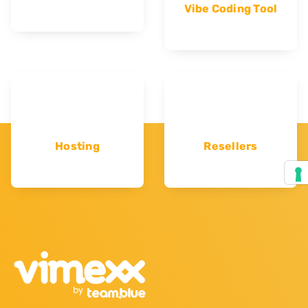
Vibe Coding Tool
Hosting
Resellers