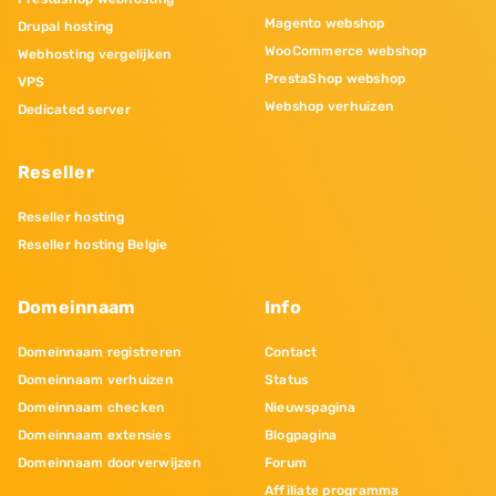
Magento webshop
Drupal hosting
WooCommerce webshop
Webhosting vergelijken
PrestaShop webshop
VPS
Webshop verhuizen
Dedicated server
Reseller
Reseller hosting
Reseller hosting Belgie
Domeinnaam
Info
Domeinnaam registreren
Contact
Domeinnaam verhuizen
Status
Domeinnaam checken
Nieuwspagina
Domeinnaam extensies
Blogpagina
Domeinnaam doorverwijzen
Forum
Affiliate programma