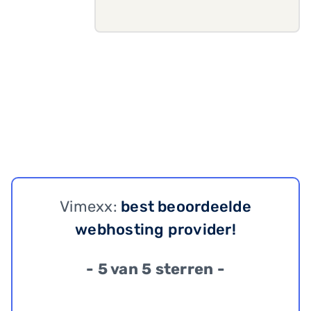
Vimexx:
best beoordeelde
webhosting provider!
- 5 van 5 sterren -