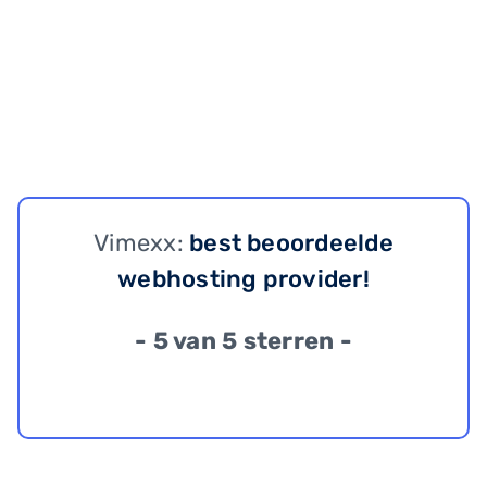
Vimexx:
best beoordeelde
webhosting provider!
- 5 van 5 sterren -