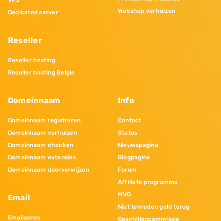
VPS
Webshop verhuizen
Dedicated server
Reseller
Reseller hosting
Reseller hosting Belgie
Domeinnaam
Info
Domeinnaam registreren
Contact
Domeinnaam verhuizen
Status
Domeinnaam checken
Nieuwspagina
Domeinnaam extensies
Blogpagina
Domeinnaam doorverwijzen
Forum
Affiliate programma
MVO
Email
Niet tevreden geld terug
Emailadres
Geschillencommissie