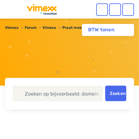
Vimexx
Forum
Vimexx
Praat mee over: Alles over OpCache
BTW tonen
Zoeken