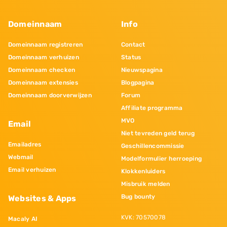
Domeinnaam
Info
Domeinnaam registreren
Contact
Domeinnaam verhuizen
Status
Domeinnaam checken
Nieuwspagina
Domeinnaam extensies
Blogpagina
Domeinnaam doorverwijzen
Forum
Affiliate programma
MVO
Email
Niet tevreden geld terug
Emailadres
Geschillencommissie
Webmail
Modelformulier herroeping
Email verhuizen
Klokkenluiders
Misbruik melden
Bug bounty
Websites & Apps
KVK: 70570078
Macaly AI