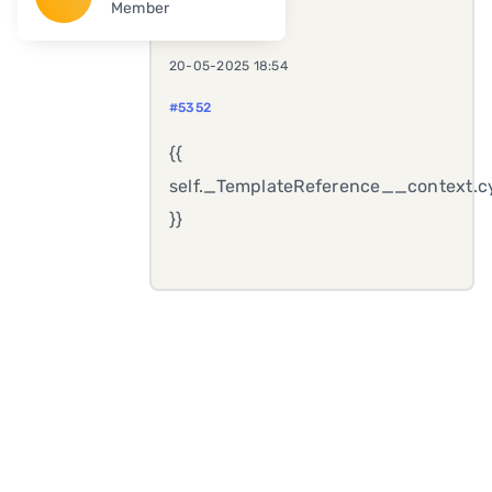
Member
20-05-2025 18:54
#5352
{{
self._TemplateReference__context.cy
}}