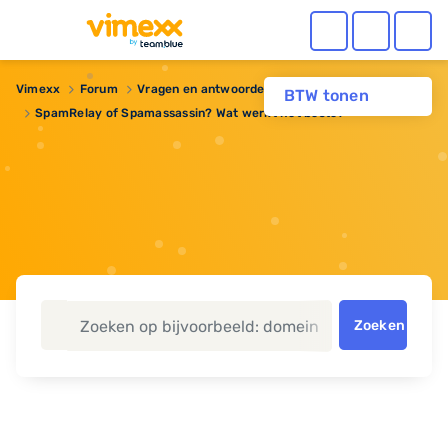
Vimexx
Forum
Vragen en antwoorden
BTW tonen
SpamRelay of Spamassassin? Wat werkt het beste?
Zoeken