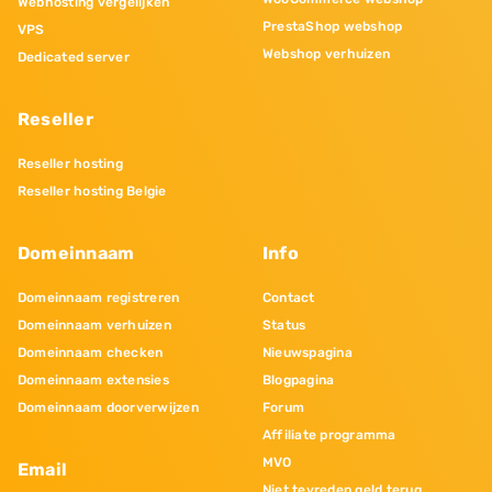
Webhosting vergelijken
PrestaShop webshop
VPS
Webshop verhuizen
Dedicated server
Reseller
Reseller hosting
Reseller hosting Belgie
Domeinnaam
Info
Domeinnaam registreren
Contact
Domeinnaam verhuizen
Status
Domeinnaam checken
Nieuwspagina
Domeinnaam extensies
Blogpagina
Domeinnaam doorverwijzen
Forum
Affiliate programma
MVO
Email
Niet tevreden geld terug