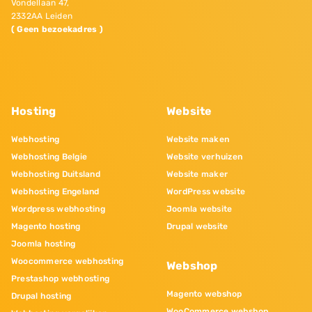
Vondellaan 47,
2332AA Leiden
( Geen bezoekadres )
Hosting
Website
Webhosting
Website maken
Webhosting Belgie
Website verhuizen
Webhosting Duitsland
Website maker
Webhosting Engeland
WordPress website
Wordpress webhosting
Joomla website
Magento hosting
Drupal website
Joomla hosting
Woocommerce webhosting
Webshop
Prestashop webhosting
Magento webshop
Drupal hosting
WooCommerce webshop