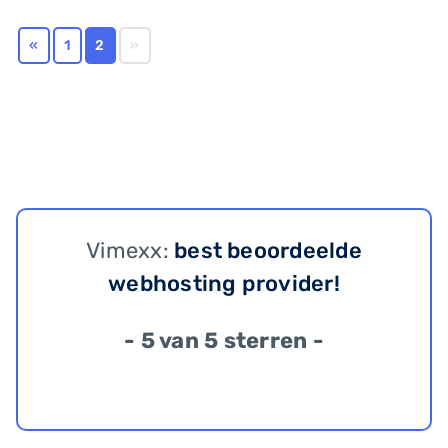
«
1
2
»
Vimexx:
best beoordeelde
webhosting provider!
- 5 van 5 sterren -