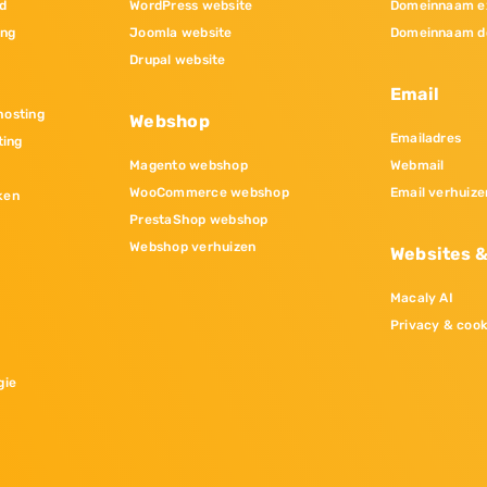
d
WordPress website
Domeinnaam e
ing
Joomla website
Domeinnaam d
Drupal website
Email
osting
Webshop
Emailadres
ting
Magento webshop
Webmail
WooCommerce webshop
Email verhuize
ken
PrestaShop webshop
Webshop verhuizen
Websites 
Macaly AI
Privacy & cook
gie