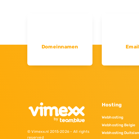
Domeinnamen
Emai
Hosting
Webhosting
Webhosting Belgie
© Vimexx.nl 2015‐2026 - All rights
Webhosting Duitsla
reserved