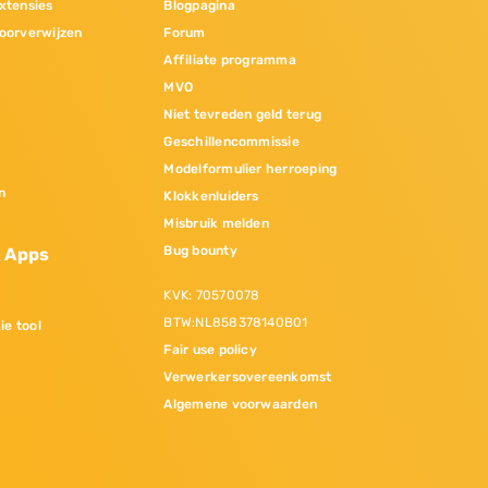
xtensies
Blogpagina
oorverwijzen
Forum
Affiliate programma
MVO
Niet tevreden geld terug
Geschillencommissie
Modelformulier herroeping
n
Klokkenluiders
Misbruik melden
Bug bounty
& Apps
KVK: 70570078
BTW:NL858378140B01
ie tool
Fair use policy
Verwerkersovereenkomst
Algemene voorwaarden