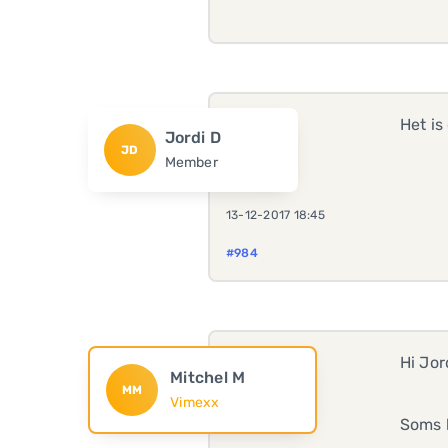
Het is
Jordi D
JD
Member
13-12-2017 18:45
#984
Hi Jor
Mitchel M
MM
Vimexx
Soms 