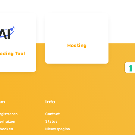
Hosting
oding Tool
am
Info
gistreren
Contact
erhuizen
Status
hecken
Nieuwspagina