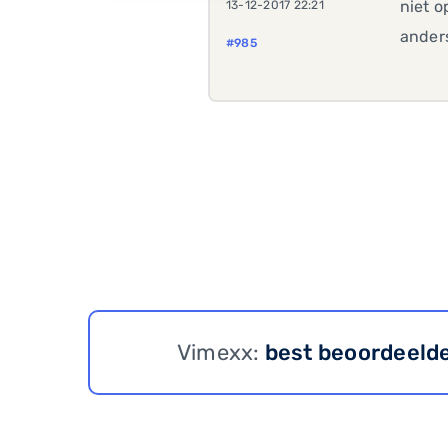
niet o
13-12-2017 22:21
anders
#985
Vimexx:
best beoordeeld