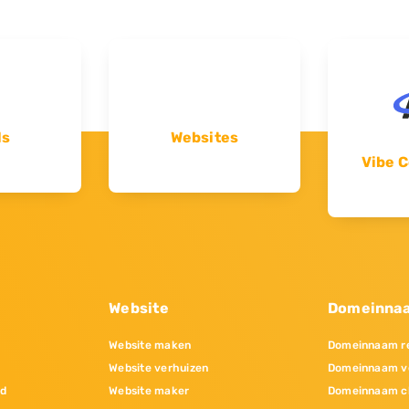
ls
Websites
Vibe C
Website
Domeinna
Website maken
Domeinnaam re
Website verhuizen
Domeinnaam v
nd
Website maker
Domeinnaam c