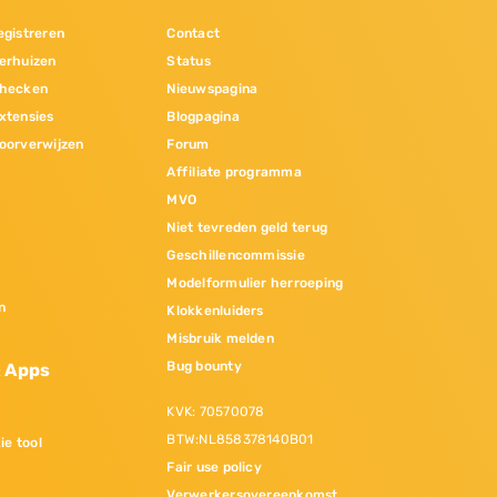
gistreren
Contact
erhuizen
Status
hecken
Nieuwspagina
xtensies
Blogpagina
oorverwijzen
Forum
Affiliate programma
MVO
Niet tevreden geld terug
Geschillencommissie
Modelformulier herroeping
n
Klokkenluiders
Misbruik melden
Bug bounty
& Apps
KVK: 70570078
BTW:NL858378140B01
ie tool
Fair use policy
Verwerkersovereenkomst