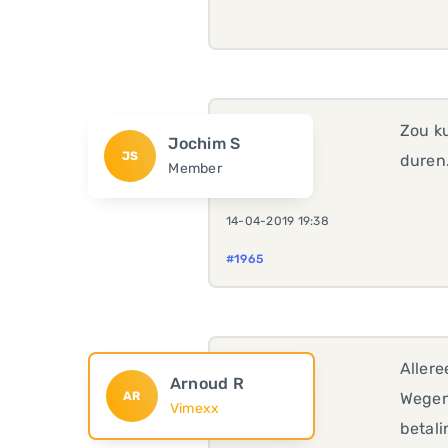
Zou ku
Jochim S
JS
duren
Member
14-04-2019 19:38
#1965
Allere
Arnoud R
AR
Wegen
Vimexx
betali