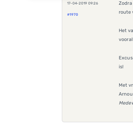
Zodra 
17-04-2019 09:26
route
#1970
Het va
vooral
Excuse
is!
Met vr
Arnou
Medew