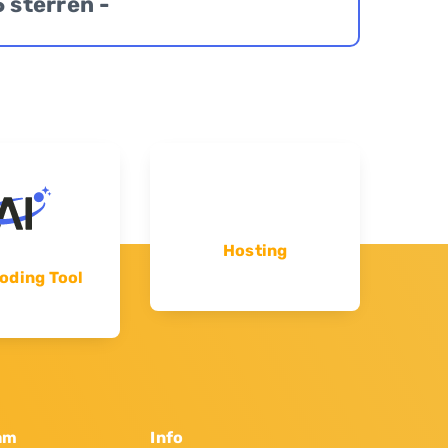
5 sterren -
Hosting
oding Tool
am
Info