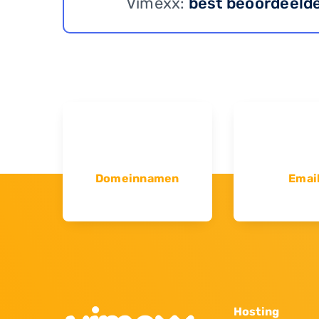
Vimexx:
best beoordeeld
Domeinnamen
Emai
Hosting