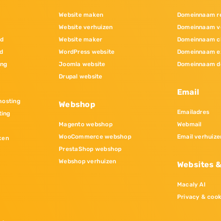
Website maken
Domeinnaam re
Website verhuizen
Domeinnaam v
nd
Website maker
Domeinnaam c
d
WordPress website
Domeinnaam e
ing
Joomla website
Domeinnaam d
Drupal website
Email
osting
Webshop
Emailadres
ting
Magento webshop
Webmail
WooCommerce webshop
Email verhuize
ken
PrestaShop webshop
Webshop verhuizen
Websites 
Macaly AI
Privacy & cook