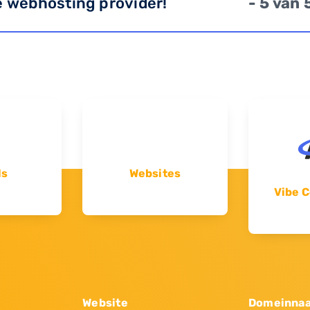
e webhosting provider!
- 5 van 
ls
Websites
Vibe C
Website
Domeinna