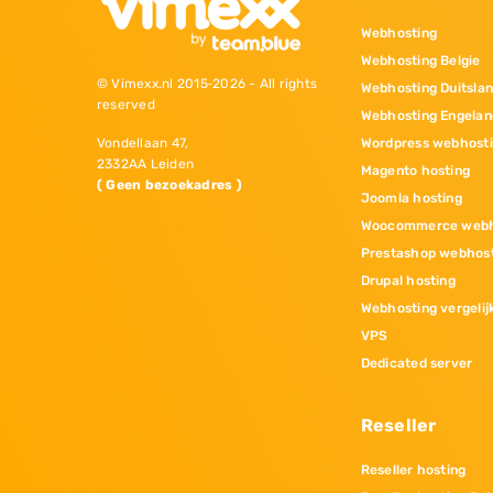
Webhosting
Webhosting Belgie
© Vimexx.nl 2015‐2026 - All rights
Webhosting Duitsla
reserved
Webhosting Engelan
Wordpress webhost
Vondellaan 47,
2332AA Leiden
Magento hosting
( Geen bezoekadres )
Joomla hosting
Woocommerce webh
Prestashop webhos
Drupal hosting
Webhosting vergelij
VPS
Dedicated server
Reseller
Reseller hosting