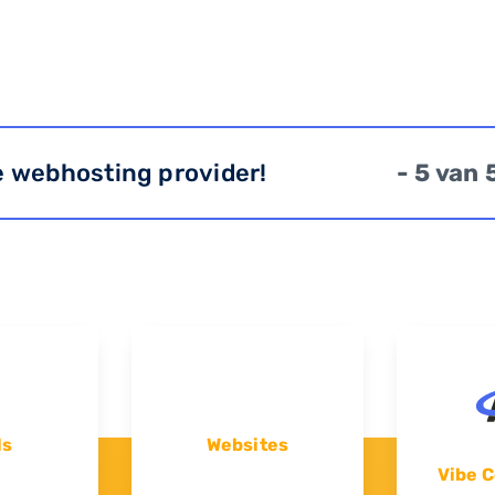
e webhosting provider!
- 5 van 
ls
Websites
Vibe C