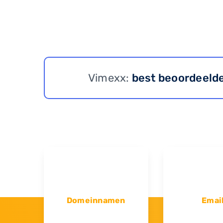
Vimexx:
best beoordeeld
Domeinnamen
Emai