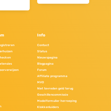
am
Info
gistreren
Contact
erhuizen
Status
hecken
Nieuwspagina
xtensies
Blogpagina
oorverwijzen
Forum
Affiliate programma
MVO
Niet tevreden geld terug
Geschillencommissie
Modelformulier herroeping
n
Klokkenluiders