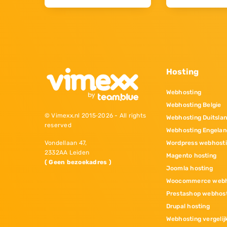
Hosting
Webhosting
Webhosting Belgie
© Vimexx.nl 2015‐2026 - All rights
Webhosting Duitsla
reserved
Webhosting Engelan
Wordpress webhost
Vondellaan 47,
2332AA Leiden
Magento hosting
( Geen bezoekadres )
Joomla hosting
Woocommerce webh
Prestashop webhos
Drupal hosting
Webhosting vergelij