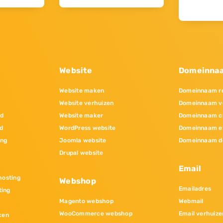
Website
Domeinna
Website maken
Domeinnaam re
Website verhuizen
Domeinnaam v
nd
Website maker
Domeinnaam c
d
WordPress website
Domeinnaam e
ing
Joomla website
Domeinnaam d
Drupal website
Email
osting
Webshop
Emailadres
ting
Magento webshop
Webmail
WooCommerce webshop
Email verhuize
ken