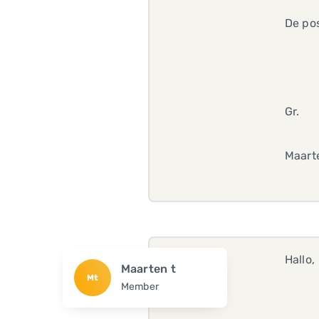
De po
Gr.
Maart
Hallo,
Maarten t
Mt
Member