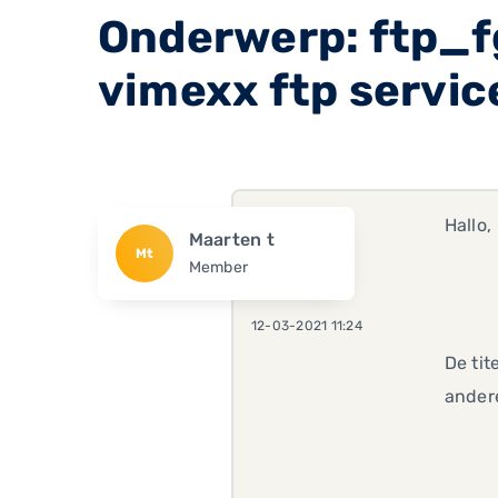
Onderwerp: ftp_fg
vimexx ftp servic
Hallo,
Maarten t
Mt
Member
12-03-2021 11:24
De tit
andere