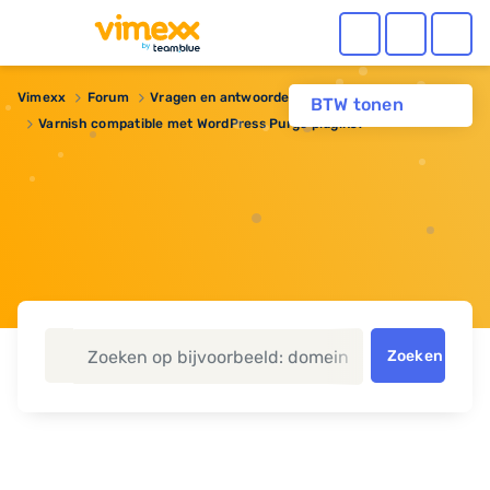
Vimexx
Forum
Vragen en antwoorden
Webhosting
BTW tonen
Varnish compatible met WordPress Purge plugins?
Zoeken