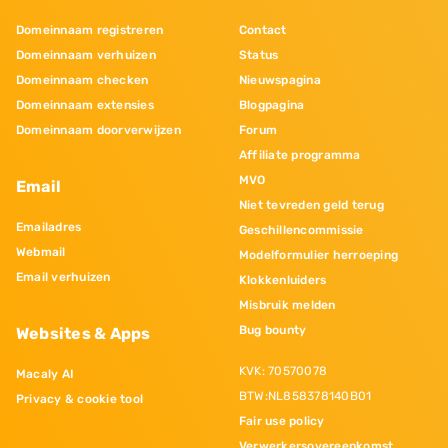
Domeinnaam registreren
Contact
Domeinnaam verhuizen
Status
Domeinnaam checken
Nieuwspagina
Domeinnaam extensies
Blogpagina
Domeinnaam doorverwijzen
Forum
Affiliate programma
MVO
Email
Niet tevreden geld terug
Emailadres
Geschillencommissie
Webmail
Modelformulier herroeping
Email verhuizen
Klokkenluiders
Misbruik melden
Bug bounty
Websites & Apps
KVK: 70570078
Macaly AI
BTW:NL858378140B01
Privacy & cookie tool
Fair use policy
Verwerkersovereenkomst