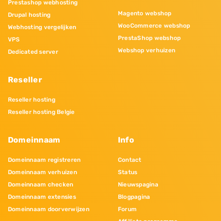
Prestashop webhosting
Magento webshop
Drupal hosting
WooCommerce webshop
Webhosting vergelijken
PrestaShop webshop
VPS
Webshop verhuizen
Dedicated server
Reseller
Reseller hosting
Reseller hosting Belgie
Domeinnaam
Info
Domeinnaam registreren
Contact
Domeinnaam verhuizen
Status
Domeinnaam checken
Nieuwspagina
Domeinnaam extensies
Blogpagina
Domeinnaam doorverwijzen
Forum