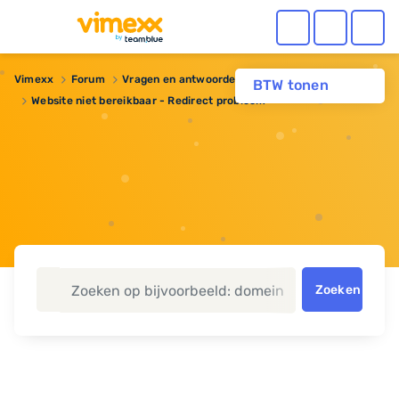
Vimexx
Forum
Vragen en antwoorden
Webhosting
BTW tonen
Website niet bereikbaar - Redirect probleem
Zoeken