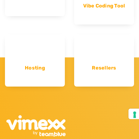
Vibe Coding Tool
Hosting
Resellers