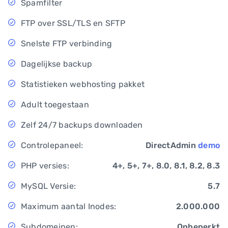
Spamfilter
FTP over SSL/TLS en SFTP
Snelste FTP verbinding
Dagelijkse backup
Statistieken webhosting pakket
Adult toegestaan
Zelf 24/7 backups downloaden
Controlepaneel:
DirectAdmin
demo
PHP versies:
4+, 5+, 7+, 8.0, 8.1, 8.2, 8.3
MySQL Versie:
5.7
Maximum aantal Inodes:
2.000.000
Subdomeinen:
Onbeperkt