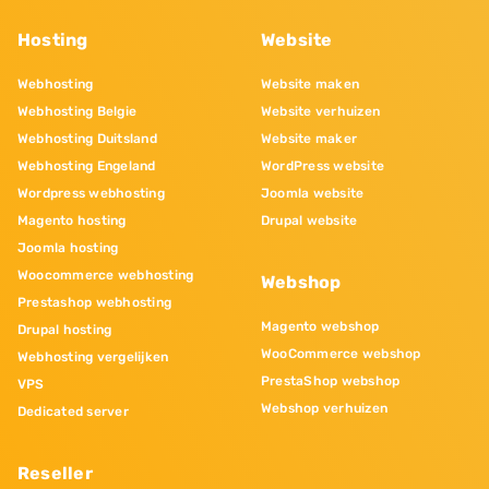
Hosting
Website
Webhosting
Website maken
Webhosting Belgie
Website verhuizen
Webhosting Duitsland
Website maker
Webhosting Engeland
WordPress website
Wordpress webhosting
Joomla website
Magento hosting
Drupal website
Joomla hosting
Woocommerce webhosting
Webshop
Prestashop webhosting
Magento webshop
Drupal hosting
WooCommerce webshop
Webhosting vergelijken
PrestaShop webshop
VPS
Webshop verhuizen
Dedicated server
Reseller