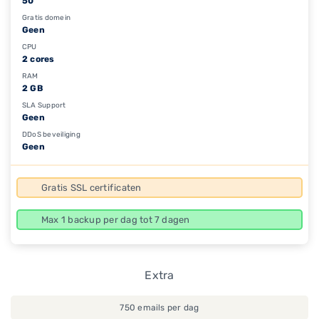
50
Gratis domein
Geen
CPU
2 cores
RAM
2 GB
SLA Support
Geen
DDoS beveiliging
Geen
Gratis SSL certificaten
Max 1 backup per dag tot 7 dagen
Extra
750 emails per dag