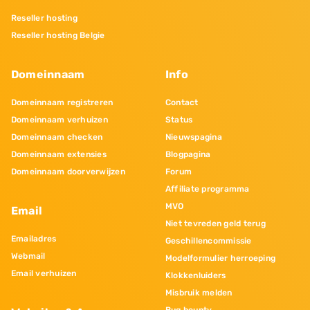
Reseller hosting
Reseller hosting Belgie
Domeinnaam
Info
Domeinnaam registreren
Contact
Domeinnaam verhuizen
Status
Domeinnaam checken
Nieuwspagina
Domeinnaam extensies
Blogpagina
Domeinnaam doorverwijzen
Forum
Affiliate programma
MVO
Email
Niet tevreden geld terug
Emailadres
Geschillencommissie
Webmail
Modelformulier herroeping
Email verhuizen
Klokkenluiders
Misbruik melden