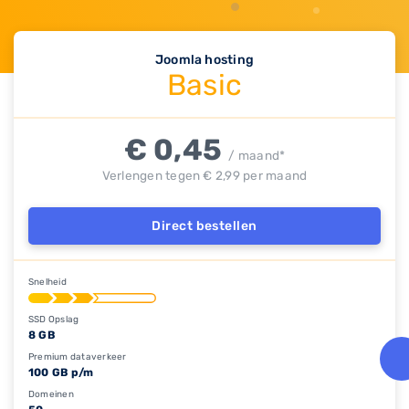
Joomla hosting
Basic
€ 0,45
/ maand*
Verlengen tegen € 2,99 per maand
Direct bestellen
Snelheid
SSD Opslag
8 GB
Premium dataverkeer
100 GB p/m
Domeinen