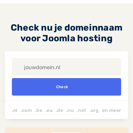
Check nu je domeinnaam
voor Joomla hosting
Check
.nl .com .be .eu .de .nu
.net
.org
en
meer