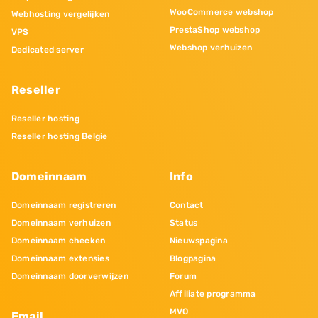
WooCommerce webshop
Webhosting vergelijken
PrestaShop webshop
VPS
Webshop verhuizen
Dedicated server
Reseller
Reseller hosting
Reseller hosting Belgie
Domeinnaam
Info
Domeinnaam registreren
Contact
Domeinnaam verhuizen
Status
Domeinnaam checken
Nieuwspagina
Domeinnaam extensies
Blogpagina
Domeinnaam doorverwijzen
Forum
Affiliate programma
MVO
Email