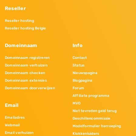
Reseller
Reseller hosting
Reseller hosting Belgie
Domeinnaam
Info
Domeinnaam registreren
Contact
Domeinnaam verhuizen
Status
Domeinnaam checken
Nieuwspagina
Domeinnaam extensies
Blogpagina
Domeinnaam doorverwijzen
Forum
Affiliate programma
MVO
Email
Niet tevreden geld terug
Emailadres
Geschillencommissie
Webmail
Modelformulier herroeping
Email verhuizen
Klokkenluiders