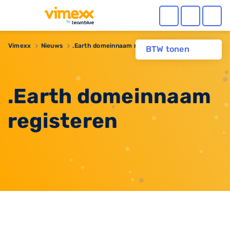
Vimexx
Nieuws
.Earth domeinnaam registeren
BTW tonen
.Earth domeinnaam
registeren