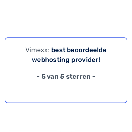
Vimexx:
best beoordeelde
webhosting provider!
- 5 van 5 sterren -