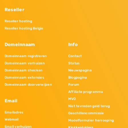
Reseller
Reseller hosting
Reseller hosting Belgie
Domeinnaam
Info
Domeinnaam registreren
Contact
Domeinnaam verhuizen
Status
Domeinnaam checken
Nieuwspagina
Domeinnaam extensies
Blogpagina
Domeinnaam doorverwijzen
Forum
Affiliate programma
MVO
Email
Niet tevreden geld terug
Emailadres
Geschillencommissie
Webmail
Modelformulier herroeping
Email verhuizen
Klokkenluiders