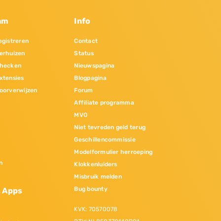
am
Info
gistreren
Contact
erhuizen
Status
hecken
Nieuwspagina
xtensies
Blogpagina
oorverwijzen
Forum
Affiliate programma
MVO
Niet tevreden geld terug
Geschillencommissie
Modelformulier herroeping
n
Klokkenluiders
Misbruik melden
Bug bounty
& Apps
KVK: 70570078