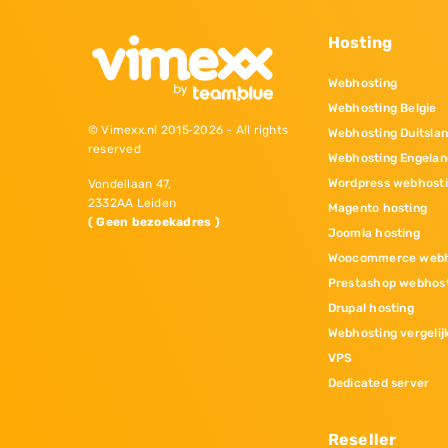
Hosting
Webhosting
Webhosting Belgie
© Vimexx.nl 2015‐2026 - All rights
Webhosting Duitsla
reserved
Webhosting Engelan
Wordpress webhost
Vondellaan 47,
2332AA Leiden
Magento hosting
( Geen bezoekadres )
Joomla hosting
Woocommerce webh
Prestashop webhos
Drupal hosting
Webhosting vergelij
VPS
Dedicated server
Reseller