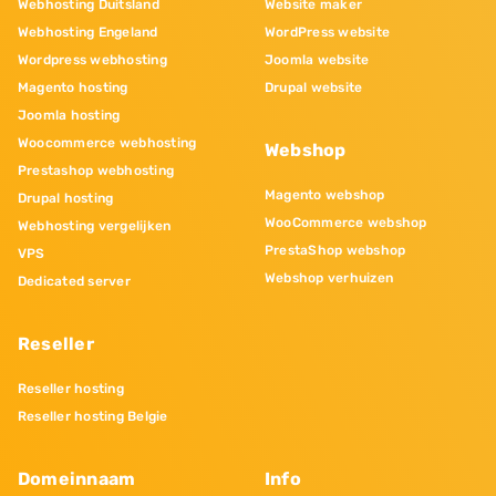
Webhosting Duitsland
Website maker
Webhosting Engeland
WordPress website
Wordpress webhosting
Joomla website
Magento hosting
Drupal website
Joomla hosting
Woocommerce webhosting
Webshop
Prestashop webhosting
Magento webshop
Drupal hosting
WooCommerce webshop
Webhosting vergelijken
PrestaShop webshop
VPS
Webshop verhuizen
Dedicated server
Reseller
Reseller hosting
Reseller hosting Belgie
Domeinnaam
Info