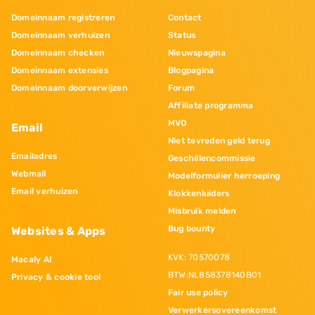
Domeinnaam registreren
Contact
Domeinnaam verhuizen
Status
Domeinnaam checken
Nieuwspagina
Domeinnaam extensies
Blogpagina
Domeinnaam doorverwijzen
Forum
Affiliate programma
MVO
Email
Niet tevreden geld terug
Emailadres
Geschillencommissie
Webmail
Modelformulier herroeping
Email verhuizen
Klokkenluiders
Misbruik melden
Bug bounty
Websites & Apps
KVK: 70570078
Macaly AI
BTW:NL858378140B01
Privacy & cookie tool
Fair use policy
Verwerkersovereenkomst