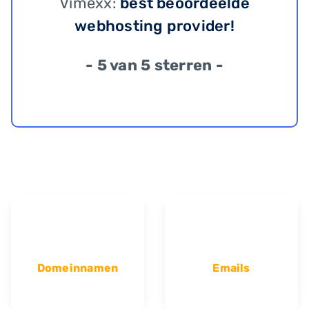
Vimexx:
best beoordeelde
webhosting provider!
- 5 van 5 sterren -
Domeinnamen
Emails