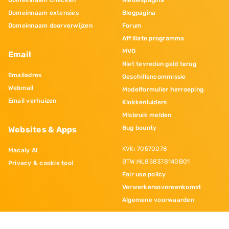
Domeinnaam checken
Nieuwspagina
Domeinnaam extensies
Blogpagina
Domeinnaam doorverwijzen
Forum
Affiliate programma
MVO
Email
Niet tevreden geld terug
Emailadres
Geschillencommissie
Webmail
Modelformulier herroeping
Email verhuizen
Klokkenluiders
Misbruik melden
Bug bounty
Websites & Apps
KVK: 70570078
Macaly AI
BTW:NL858378140B01
Privacy & cookie tool
Fair use policy
Verwerkersovereenkomst
Algemene voorwaarden