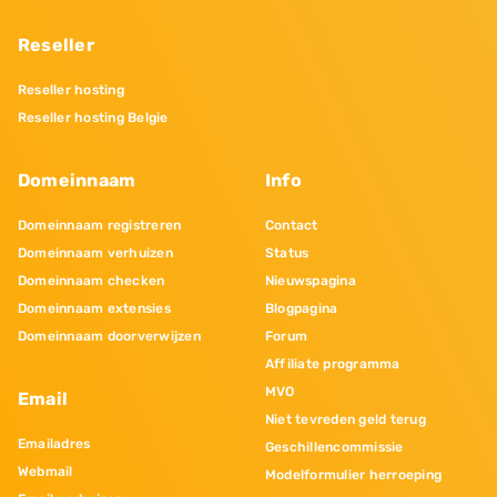
Reseller
Reseller hosting
Reseller hosting Belgie
Domeinnaam
Info
Domeinnaam registreren
Contact
Domeinnaam verhuizen
Status
Domeinnaam checken
Nieuwspagina
Domeinnaam extensies
Blogpagina
Domeinnaam doorverwijzen
Forum
Affiliate programma
MVO
Email
Niet tevreden geld terug
Emailadres
Geschillencommissie
Webmail
Modelformulier herroeping