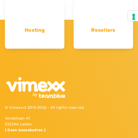
Hosting
Resellers
© Vimexx.nl 2015‐2026 - All rights reserved
Vondellaan 47,
2332AA Leiden
( Geen bezoekadres )