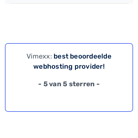
Vimexx:
best beoordeelde
webhosting provider!
- 5 van 5 sterren -