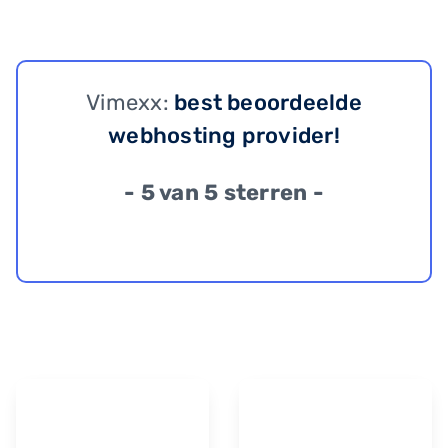
Vimexx:
best beoordeelde
webhosting provider!
- 5 van 5 sterren -