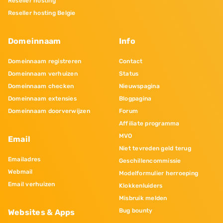
Reseller hosting
Reseller hosting Belgie
Domeinnaam
Info
Domeinnaam registreren
Contact
Domeinnaam verhuizen
Status
Domeinnaam checken
Nieuwspagina
Domeinnaam extensies
Blogpagina
Domeinnaam doorverwijzen
Forum
Affiliate programma
MVO
Email
Niet tevreden geld terug
Emailadres
Geschillencommissie
Webmail
Modelformulier herroeping
Email verhuizen
Klokkenluiders
Misbruik melden
Bug bounty
Websites & Apps