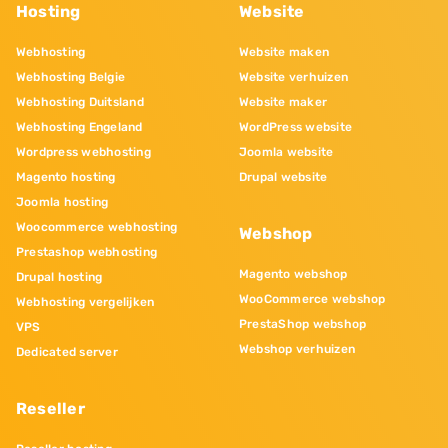
Hosting
Website
Webhosting
Website maken
Webhosting Belgie
Website verhuizen
Webhosting Duitsland
Website maker
Webhosting Engeland
WordPress website
Wordpress webhosting
Joomla website
Magento hosting
Drupal website
Joomla hosting
Woocommerce webhosting
Webshop
Prestashop webhosting
Magento webshop
Drupal hosting
WooCommerce webshop
Webhosting vergelijken
PrestaShop webshop
VPS
Webshop verhuizen
Dedicated server
Reseller