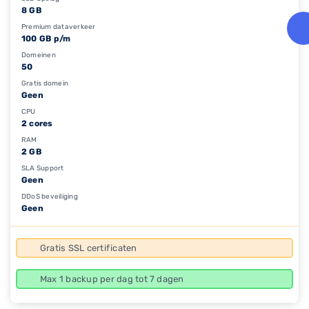
8 GB
Premium dataverkeer
100 GB p/m
Domeinen
50
Gratis domein
Geen
CPU
2 cores
RAM
2 GB
SLA Support
Geen
DDoS beveiliging
Geen
Gratis SSL certificaten
Max 1 backup per dag tot 7 dagen