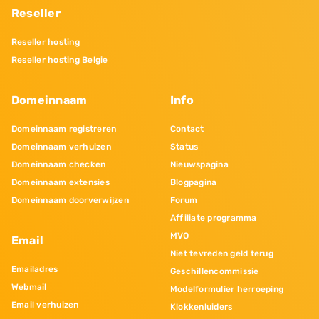
Reseller
Reseller hosting
Reseller hosting Belgie
Domeinnaam
Info
Domeinnaam registreren
Contact
Domeinnaam verhuizen
Status
Domeinnaam checken
Nieuwspagina
Domeinnaam extensies
Blogpagina
Domeinnaam doorverwijzen
Forum
Affiliate programma
MVO
Email
Niet tevreden geld terug
Emailadres
Geschillencommissie
Webmail
Modelformulier herroeping
Email verhuizen
Klokkenluiders