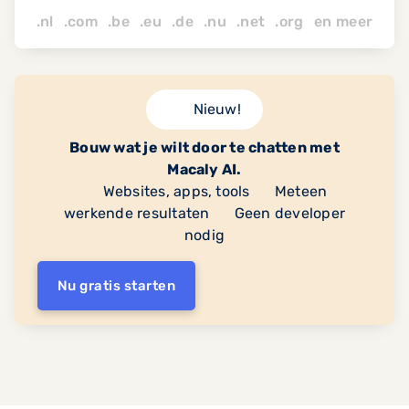
.nl .com .be .eu .de .nu
.net
.org
en
meer
Nieuw!
Bouw wat je wilt door te chatten met
Macaly AI.
Websites, apps, tools
Meteen
werkende resultaten
Geen developer
nodig
Nu gratis starten