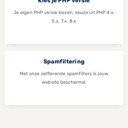
Kies je PHP versie
Je eigen PHP versie kiezen, keuze uit PHP 4.x,
5.x, 7.x, 8.x
Spamfiltering
Met onze zelflerende spamfilters is jouw
website beschermd.