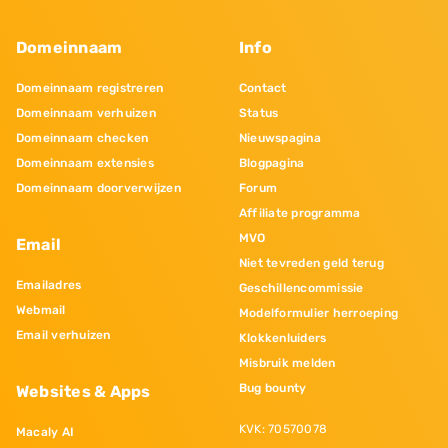
Domeinnaam
Info
Domeinnaam registreren
Contact
Domeinnaam verhuizen
Status
Domeinnaam checken
Nieuwspagina
Domeinnaam extensies
Blogpagina
Domeinnaam doorverwijzen
Forum
Affiliate programma
MVO
Email
Niet tevreden geld terug
Emailadres
Geschillencommissie
Webmail
Modelformulier herroeping
Email verhuizen
Klokkenluiders
Misbruik melden
Bug bounty
Websites & Apps
KVK: 70570078
Macaly AI