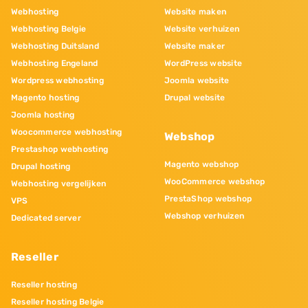
Webhosting
Website maken
Webhosting Belgie
Website verhuizen
Webhosting Duitsland
Website maker
Webhosting Engeland
WordPress website
Wordpress webhosting
Joomla website
Magento hosting
Drupal website
Joomla hosting
Woocommerce webhosting
Webshop
Prestashop webhosting
Magento webshop
Drupal hosting
WooCommerce webshop
Webhosting vergelijken
PrestaShop webshop
VPS
Webshop verhuizen
Dedicated server
Reseller
Reseller hosting
Reseller hosting Belgie