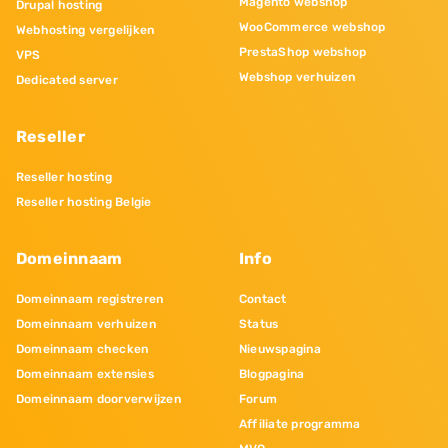
Magento webshop
Drupal hosting
WooCommerce webshop
Webhosting vergelijken
PrestaShop webshop
VPS
Webshop verhuizen
Dedicated server
Reseller
Reseller hosting
Reseller hosting Belgie
Domeinnaam
Info
Domeinnaam registreren
Contact
Domeinnaam verhuizen
Status
Domeinnaam checken
Nieuwspagina
Domeinnaam extensies
Blogpagina
Domeinnaam doorverwijzen
Forum
Affiliate programma