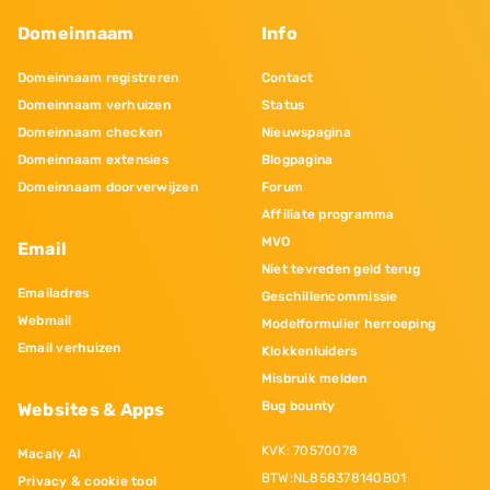
Domeinnaam
Info
Domeinnaam registreren
Contact
Domeinnaam verhuizen
Status
Domeinnaam checken
Nieuwspagina
Domeinnaam extensies
Blogpagina
Domeinnaam doorverwijzen
Forum
Affiliate programma
MVO
Email
Niet tevreden geld terug
Emailadres
Geschillencommissie
Webmail
Modelformulier herroeping
Email verhuizen
Klokkenluiders
Misbruik melden
Bug bounty
Websites & Apps
KVK: 70570078
Macaly AI
BTW:NL858378140B01
Privacy & cookie tool