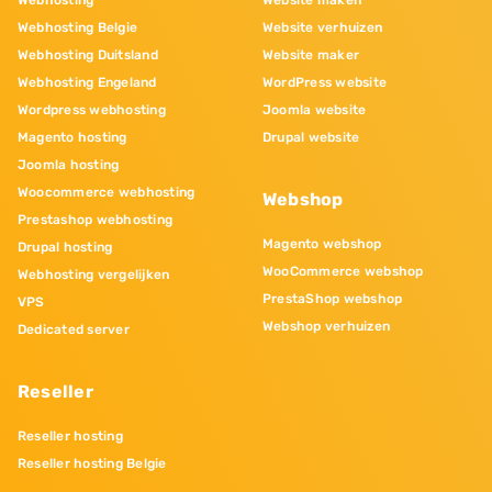
Webhosting
Website maken
Webhosting Belgie
Website verhuizen
Webhosting Duitsland
Website maker
Webhosting Engeland
WordPress website
Wordpress webhosting
Joomla website
Magento hosting
Drupal website
Joomla hosting
Woocommerce webhosting
Webshop
Prestashop webhosting
Magento webshop
Drupal hosting
WooCommerce webshop
Webhosting vergelijken
PrestaShop webshop
VPS
Webshop verhuizen
Dedicated server
Reseller
Reseller hosting
Reseller hosting Belgie