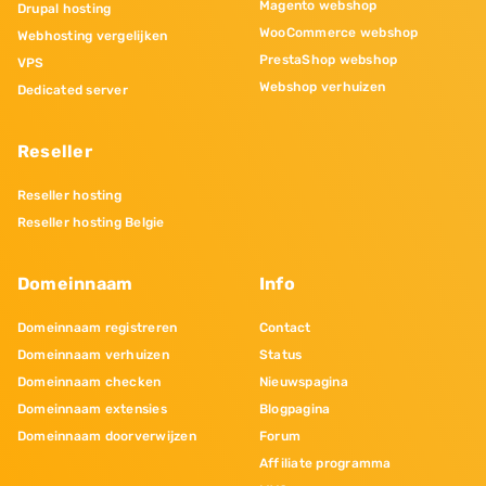
Magento webshop
Drupal hosting
WooCommerce webshop
Webhosting vergelijken
PrestaShop webshop
VPS
Webshop verhuizen
Dedicated server
Reseller
Reseller hosting
Reseller hosting Belgie
Domeinnaam
Info
Domeinnaam registreren
Contact
Domeinnaam verhuizen
Status
Domeinnaam checken
Nieuwspagina
Domeinnaam extensies
Blogpagina
Domeinnaam doorverwijzen
Forum
Affiliate programma