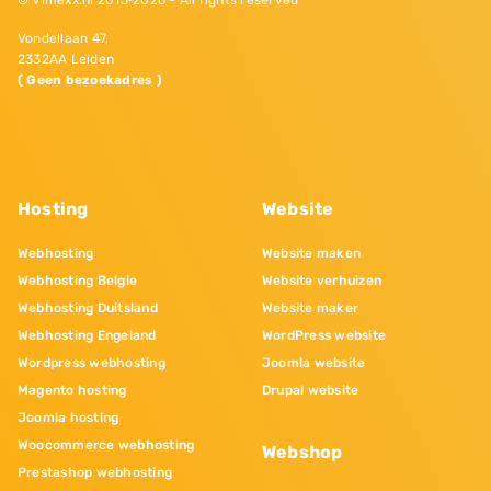
© Vimexx.nl 2015‐2026 - All rights reserved
Vondellaan 47,
2332AA Leiden
( Geen bezoekadres )
Hosting
Website
Webhosting
Website maken
Webhosting Belgie
Website verhuizen
Webhosting Duitsland
Website maker
Webhosting Engeland
WordPress website
Wordpress webhosting
Joomla website
Magento hosting
Drupal website
Joomla hosting
Woocommerce webhosting
Webshop
Prestashop webhosting