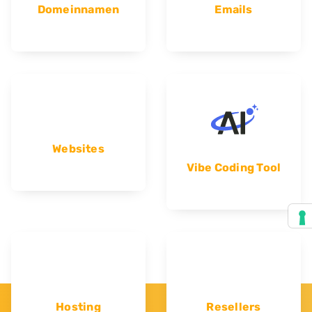
Domeinnamen
Emails
Websites
Vibe Coding Tool
Hosting
Resellers