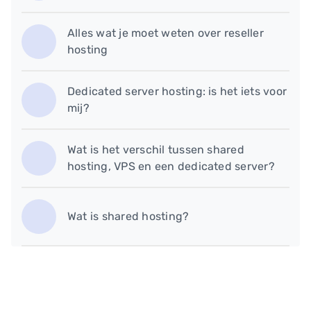
Alles wat je moet weten over reseller
hosting
Dedicated server hosting: is het iets voor
mij?
Wat is het verschil tussen shared
hosting, VPS en een dedicated server?
Wat is shared hosting?