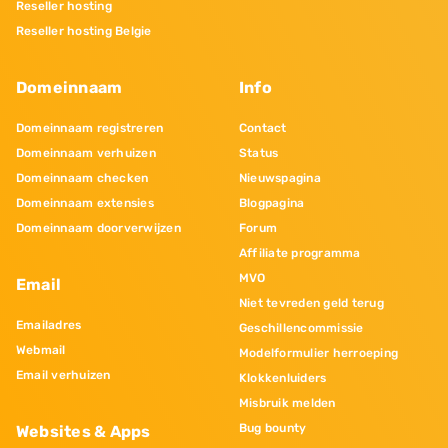
Reseller hosting
Reseller hosting Belgie
Domeinnaam
Info
Domeinnaam registreren
Contact
Domeinnaam verhuizen
Status
Domeinnaam checken
Nieuwspagina
Domeinnaam extensies
Blogpagina
Domeinnaam doorverwijzen
Forum
Affiliate programma
MVO
Email
Niet tevreden geld terug
Emailadres
Geschillencommissie
Webmail
Modelformulier herroeping
Email verhuizen
Klokkenluiders
Misbruik melden
Bug bounty
Websites & Apps