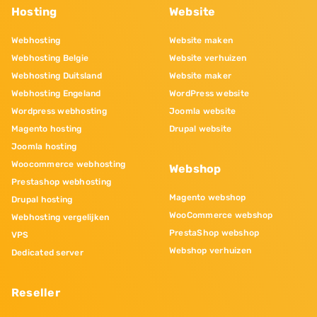
Hosting
Website
Webhosting
Website maken
Webhosting Belgie
Website verhuizen
Webhosting Duitsland
Website maker
Webhosting Engeland
WordPress website
Wordpress webhosting
Joomla website
Magento hosting
Drupal website
Joomla hosting
Woocommerce webhosting
Webshop
Prestashop webhosting
Magento webshop
Drupal hosting
WooCommerce webshop
Webhosting vergelijken
PrestaShop webshop
VPS
Webshop verhuizen
Dedicated server
Reseller