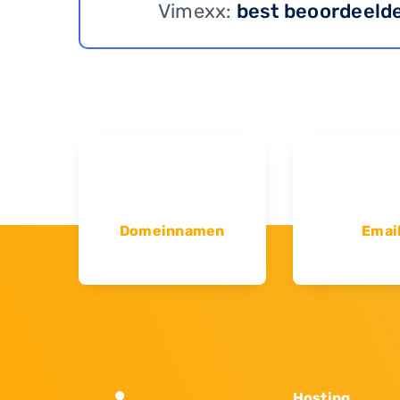
Vimexx:
best beoordeeld
Domeinnamen
Emai
Hosting