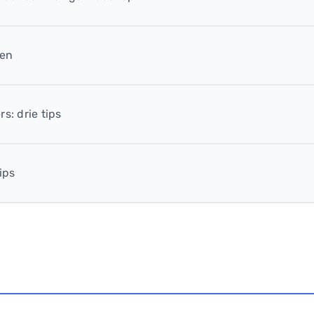
len
s: drie tips
ips