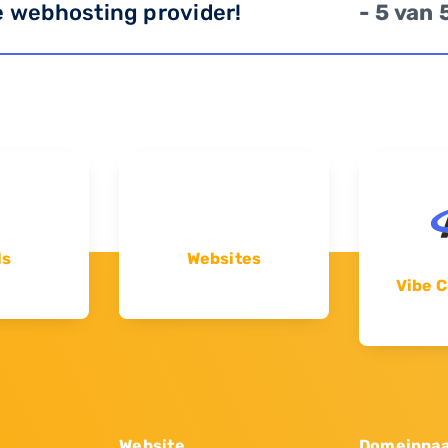
e webhosting provider!
- 5 van 
ls
Websites
Vibe C
Website
Domeinna