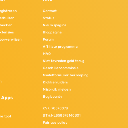
gistreren
Contact
erhuizen
Status
hecken
Nieuwspagina
xtensies
Blogpagina
oorverwijzen
Forum
Affiliate programma
MVO
Niet tevreden geld terug
Geschillencommissie
Modelformulier herroeping
n
Klokkenluiders
Misbruik melden
Bug bounty
& Apps
KVK: 70570078
BTW:NL858378140B01
ie tool
Fair use policy