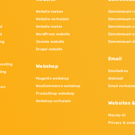
Website maken
Domeinnaam re
Website verhuizen
Domeinnaam v
nd
Website maker
Domeinnaam c
d
WordPress website
Domeinnaam e
ing
Joomla website
Domeinnaam d
Drupal website
Email
osting
Webshop
Emailadres
ting
Magento webshop
Webmail
WooCommerce webshop
Email verhuize
ken
PrestaShop webshop
Webshop verhuizen
Websites 
Macaly AI
Privacy & cook