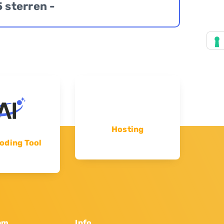
5 sterren -
Hosting
oding Tool
am
Info