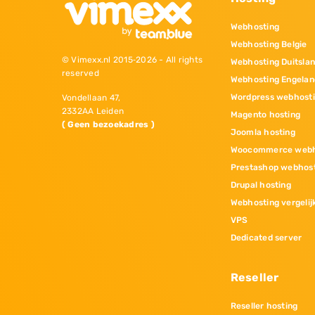
Webhosting
Webhosting Belgie
© Vimexx.nl 2015‐2026 - All rights
Webhosting Duitsla
reserved
Webhosting Engelan
Wordpress webhost
Vondellaan 47,
2332AA Leiden
Magento hosting
( Geen bezoekadres )
Joomla hosting
Woocommerce webh
Prestashop webhos
Drupal hosting
Webhosting vergelij
VPS
Dedicated server
Reseller
Reseller hosting