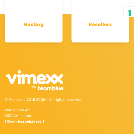
Hosting
Resellers
© Vimexx.nl 2015‐2026 - All rights reserved
Vondellaan 47,
2332AA Leiden
( Geen bezoekadres )