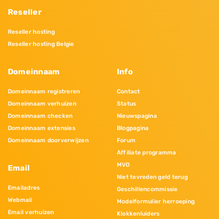
Reseller
Reseller hosting
Reseller hosting Belgie
Domeinnaam
Info
Domeinnaam registreren
Contact
Domeinnaam verhuizen
Status
Domeinnaam checken
Nieuwspagina
Domeinnaam extensies
Blogpagina
Domeinnaam doorverwijzen
Forum
Affiliate programma
MVO
Email
Niet tevreden geld terug
Emailadres
Geschillencommissie
Webmail
Modelformulier herroeping
Email verhuizen
Klokkenluiders