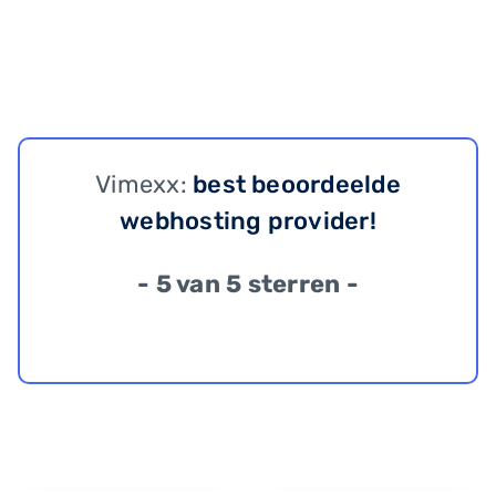
Vimexx:
best beoordeelde
webhosting provider!
- 5 van 5 sterren -